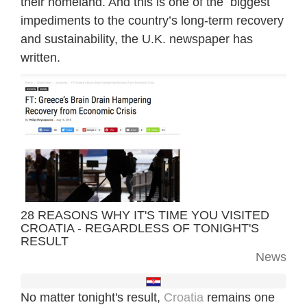
their homeland. And this is one of the biggest
impediments to the country’s long-term recovery
and sustainability, the U.K. newspaper has
written.
28 REASONS WHY IT'S TIME YOU VISITED
CROATIA - REGARDLESS OF TONIGHT'S
RESULT
News
No matter tonight's result,
Croatia
remains one