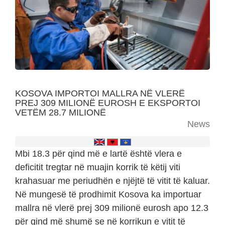
KOSOVA IMPORTOI MALLRA NË VLERË
PREJ 309 MILIONË EUROSH E EKSPORTOI
VETËM 28.7 MILIONË
News
Mbi 18.3 për qind më e lartë është vlera e
deficitit tregtar në muajin korrik të këtij viti
krahasuar me periudhën e njëjtë të vitit të kaluar.
Në mungesë të prodhimit Kosova ka importuar
mallra në vlerë prej 309 milionë eurosh apo 12.3
për qind më shumë se në korrikun e vitit të