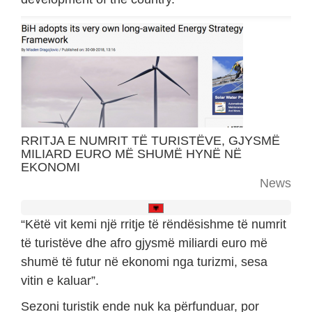
RRITJA E NUMRIT TË TURISTËVE, GJYSMË
MILIARD EURO MË SHUMË HYNË NË
EKONOMI
News
“Këtë vit kemi një rritje të rëndësishme të numrit
të turistëve dhe afro gjysmë miliardi euro më
shumë të futur në ekonomi nga turizmi, sesa
vitin e kaluar”.
Sezoni turistik ende nuk ka përfunduar, por