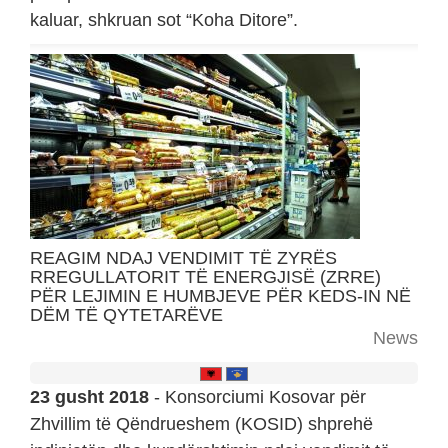
kaluar, shkruan sot “Koha Ditore”.
REAGIM NDAJ VENDIMIT TË ZYRËS
RREGULLATORIT TË ENERGJISË (ZRRE)
PËR LEJIMIN E HUMBJEVE PËR KEDS-IN NË
DËM TË QYTETARËVE
News
23 gusht 2018
- Konsorciumi Kosovar për
Zhvillim të Qëndrueshem (KOSID) shprehë