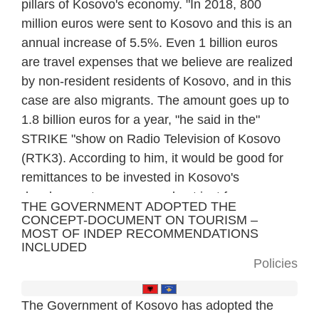
pillars of Kosovo's economy. "In 2018, 800
million euros were sent to Kosovo and this is an
annual increase of 5.5%. Even 1 billion euros
are travel expenses that we believe are realized
by non-resident residents of Kosovo, and in this
case are also migrants. The amount goes up to
1.8 billion euros for a year, "he said in the"
STRIKE "show on Radio Television of Kosovo
(RTK3). According to him, it would be good for
remittances to be invested in Kosovo's
development economy and not just for
THE GOVERNMENT ADOPTED THE
consumption that is being spent today in
CONCEPT-DOCUMENT ON TOURISM –
MOST OF INDEP RECOMMENDATIONS
Kosovo.
INCLUDED
Policies
The Government of Kosovo has adopted the