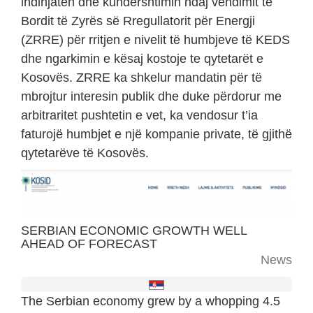
indinjatën dhe kundërshtimin ndaj vendimit të
Bordit të Zyrës së Rregullatorit për Energji
(ZRRE) për rritjen e nivelit të humbjeve të KEDS
dhe ngarkimin e kësaj kostoje te qytetarët e
Kosovës. ZRRE ka shkelur mandatin për të
mbrojtur interesin publik dhe duke përdorur me
arbitraritet pushtetin e vet, ka vendosur t’ia
faturojë humbjet e një kompanie private, të gjithë
qytetarëve të Kosovës.
SERBIAN ECONOMIC GROWTH WELL
AHEAD OF FORECAST
News
The Serbian economy grew by a whopping 4.5