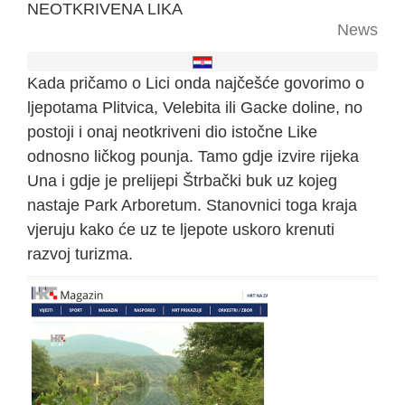
NEOTKRIVENA LIKA
News
Kada pričamo o Lici onda najčešće govorimo o
ljepotama Plitvica, Velebita ili Gacke doline, no
postoji i onaj neotkriveni dio istočne Like
odnosno ličkog pounja. Tamo gdje izvire rijeka
Una i gdje je prelijepi Štrbački buk uz kojeg
nastaje Park Arboretum. Stanovnici toga kraja
vjeruju kako će uz te ljepote uskoro krenuti
razvoj turizma.