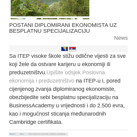
POSTANI DIPLOMIRANI EKONOMISTA UZ
BESPLATNU SPECIJALIZACIJU
News
Sa ITEP visoke škole stižu odlične vijesti za sve
koji žele da ostvare karijeru u ekonomiji ili
preduzetništvu.
Upišite odsjek Poslovna
ekonomija i preduzetništvo
na ITEP-u i, pored
cijenjenog zvanja diplomiranog ekonomiste,
obezbijedite sebi besplatnu specijalizaciju na
BusinessAcademy u vrijednosti i do 2.500 evra,
kao i mogućnost sticanja međunarodnih
Cambridge certifikata.