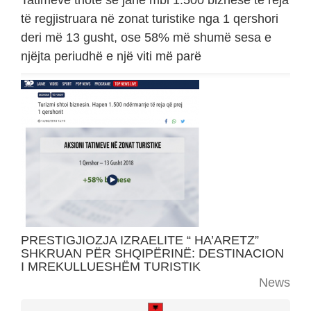
Tatimeve thotë se janë mbi 1.500 biznese të reja
të regjistruara në zonat turistike nga 1 qershori
deri më 13 gusht, ose 58% më shumë sesa e
njëjta periudhë e një viti më parë
PRESTIGJIOZJA IZRAELITE “ HA’ARETZ”
SHKRUAN PËR SHQIPËRINË: DESTINACION
I MREKULLUESHËM TURISTIK
News