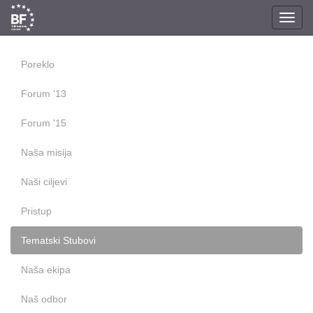
Toggl
navig
Poreklo
Forum '13
Forum '15
Naša misija
Naši ciljevi
Pristup
Tematski Stubovi
Naša ekipa
Naš odbor