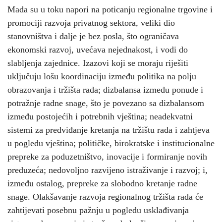
Mada su u toku napori na poticanju regionalne trgovine i
promociji razvoja privatnog sektora, veliki dio
stanovništva i dalje je bez posla, što ograničava
ekonomski razvoj, uvećava nejednakost, i vodi do
slabljenja zajednice. Izazovi koji se moraju riješiti
uključuju lošu koordinaciju između politika na polju
obrazovanja i tržišta rada; dizbalansa između ponude i
potražnje radne snage, što je povezano sa dizbalansom
između postojećih i potrebnih vještina; neadekvatni
sistemi za predviđanje kretanja na tržištu rada i zahtjeva
u pogledu vještina; političke, birokratske i institucionalne
prepreke za poduzetništvo, inovacije i formiranje novih
preduzeća; nedovoljno razvijeno istraživanje i razvoj; i,
između ostalog, prepreke za slobodno kretanje radne
snage. Olakšavanje razvoja regionalnog tržišta rada će
zahtijevati posebnu pažnju u pogledu usklađivanja