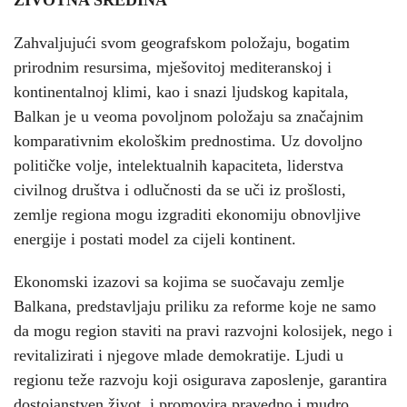
ŽIVOTNA SREDINA
Zahvaljujući svom geografskom položaju, bogatim
prirodnim resursima, mješovitoj mediteranskoj i
kontinentalnoj klimi, kao i snazi ljudskog kapitala,
Balkan je u veoma povoljnom položaju sa značajnim
komparativnim ekološkim prednostima. Uz dovoljno
političke volje, intelektualnih kapaciteta, liderstva
civilnog društva i odlučnosti da se uči iz prošlosti,
zemlje regiona mogu izgraditi ekonomiju obnovljive
energije i postati model za cijeli kontinent.
E
konomski izazovi sa kojima se suočavaju zemlje
Balkana, predstavljaju priliku za reforme koje ne samo
da mogu region staviti na pravi razvojni kolosijek, nego i
revitalizirati i njegove mlade demokratije. Ljudi u
regionu teže razvoju koji osigurava zaposlenje, garantira
dostojanstven život, i promovira pravedno i mudro