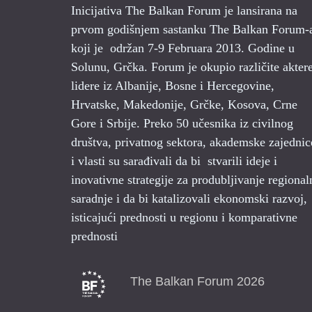
Od 1994. do 1997. go
Inicijativa The Balkan Forum je lansirana na
Demokratske Stranke
prvom godišnjem sastanku The Balkan Forum-
Predsednik Upravnog
koji je održan 7-9 Februara 2013. Godine u
9:10- 10:00
Pre
Udruženja Makedona
Solunu, Grčka. Forum je okupio različite aktere
na više domaćih i 
lidere iz Albanije, Bosne i Hercegovine,
2007. godini, i "Stv
Hrvatske, Makedonije, Grčke, Kosova, Crne
Okviri diskusi
Gore i Srbije. Preko 50 učesnika iz civilnog
Will Bartlett
je viši
društva, privatnog sektora, akademske zajednic
Ekonomiju i Politič
i vlasti su sarađivali da bi stvarili ideje i
pri školi za orijent
inovativne strategije za produbljivanje regional
nezaposlenosti i migr
saradnje i da bi katalizovali ekonomski razvoj,
na Institutu Evrops
isticajući prednosti u regionu i komparativne
ekonomske studije (
prednosti
fondaciji za obuku, 
10:00-10:20
P
stručno obrazovanje 
The Balkan Forum 2026
Jelena Berković
koo