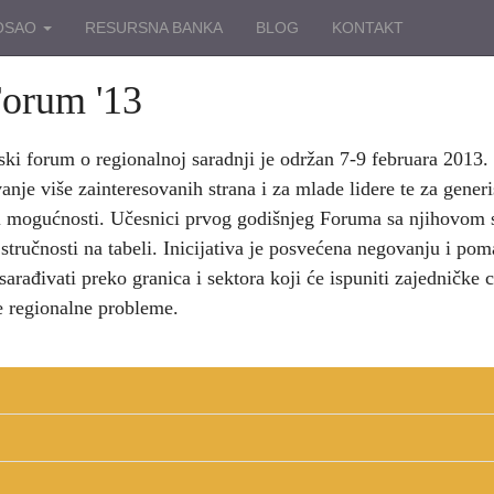
OSAO
RESURSNA BANKA
BLOG
KONTAKT
Forum '13
ski forum o regionalnoj saradnji je održan 7-9 februara 2013
nje više zainteresovanih strana i za mlade lidere te za generis
i mogućnosti. Učesnici prvog godišnjeg Foruma sa njihovom s
stručnosti na tabeli. Inicijativa je posvećena negovanju i po
 sarađivati preko granica i sektora koji će ispuniti zajedničke 
e regionalne probleme.
ajednički programi i usvajanje početne misli o mogućim okvirima sarad
EBRUAR 2013
nutna situacija u područjima specifičnih problematikama, identifikovanje 