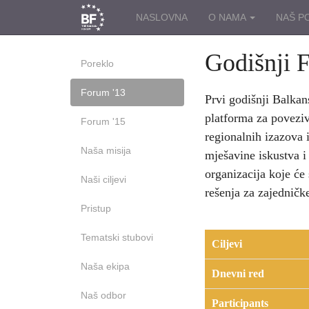
NASLOVNA
O NAMA
NAŠ P
Godišnji 
Poreklo
Forum '13
Prvi godišnji Balkan
platforma za poveziva
Forum '15
regionalnih izazova 
Naša misija
mješavine iskustva i 
organizacija koje će
Naši ciljevi
rešenja za zajedničk
Pristup
Tematski stubovi
Ciljevi
Naša ekipa
da se razmosti z
Dnevni red
Naš odbor
ČETVRTAK, 7. F
da se ispita tre
Participants