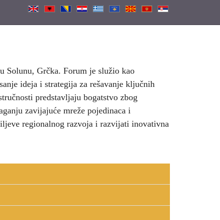
. u Solunu, Grčka. Forum je služio kao
anje ideja i strategija za rešavanje ključnih
tručnosti predstavljaju bogatstvo zbog
maganju zavijajuće mreže pojedinaca i
ciljeve regionalnog razvoja i razvijati inovativna
nje;
postojeće sposobnosti, sredstva i ograničenja, kao i