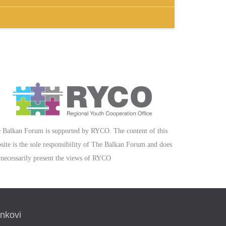
 iskustvo iz sektora civilnog društva na Kosovu.
ali doprinos, ali koj iće imati pravi uticaj.
ji je rukovodio tri godine. Institut GAP je
13.
osovu. Gdin. Ahmeti je radio mnogo godinakao
anke na Kosovu i bio deo ekipe koji je izradio
r za Evropsku Banke za Obnovu i Razvoj. Za
čke ekonomije na Američkom Univerzitetu na
a, Državni Sekretarijat SAD
je”. Gdin. Ahmeti ima diplomu Bachelor iz
ne Politiku u Kennedy School of Government pri
 Balkan Forum is supported by RYCO. The content of this
mu iz oblasti Odbrane, sa Filozofskog
site is the sole responsibility of The Balkan Forum and does
olama u Skoplju. Od 1991. do 1996. godine,
 necessarily present the views of RYCO
ao je portfoliom za obrazovanje, odbranu i
, dok od 1998. do 2001. godine, bio je tehnički
 je bio menad
ž
er DOO Luna - Skopje. Tokom
e predsednik Opštinske Organizacije - Centar.
inkovi