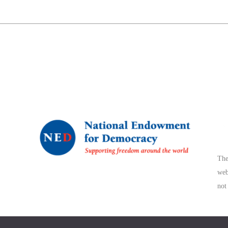
The
web
not