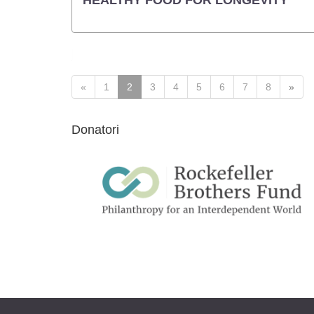
HEALTHY FOOD FOR LONGEVITY
«
1
2
3
4
5
6
7
8
»
Donatori