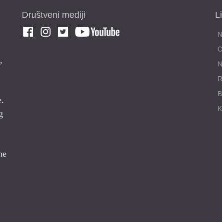
Društveni mediji
L
,
N
R
e.
g
ne