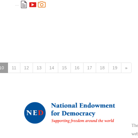
...
10
11
12
13
14
15
16
17
18
19
»
The
web