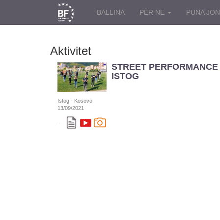
BALLINA
PËR NE
PUNA JO
Aktivitet
STREET PERFORMANCE 
ISTOG
Istog - Kosovo
13/09/2021
...