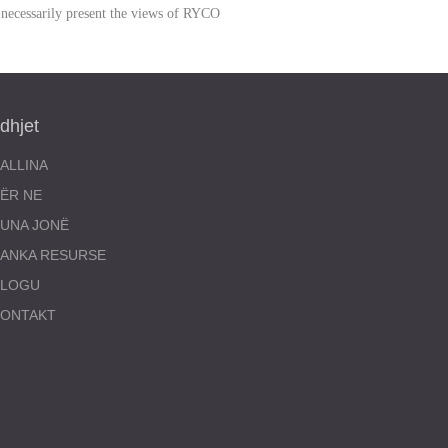
 necessarily present the views of RYCO
idhjet
ALLINA
ËR NE
UNA JONË
ANKA RESURSE
BLOGU
KONTAKT