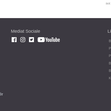
not
Mediat Sociale
L
B
P
P
B
ër