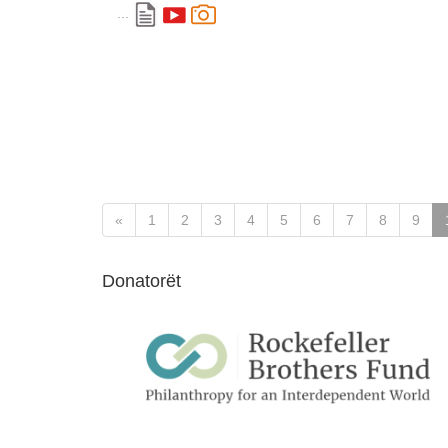
...
«
1
2
3
4
5
6
7
8
9
Donatorët