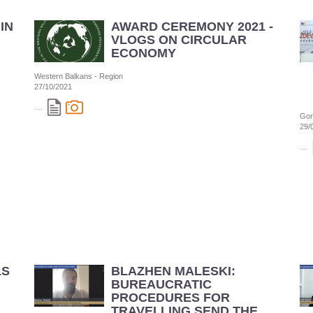
IN
AWARD CEREMONY 2021 -
VLOGS ON CIRCULAR
ECONOMY
Western Balkans - Region
27/10/2021
...
Gor
29/
...
LS
BLAZHEN MALESKI:
BUREAUCRATIC
PROCEDURES FOR
TRAVELLING SEND THE