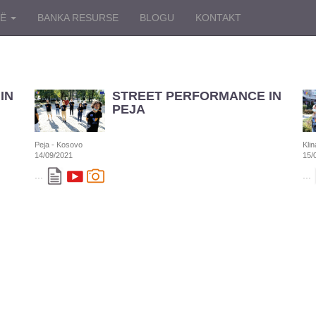
NË
BANKA RESURSE
BLOGU
KONTAKT
IN
STREET PERFORMANCE IN
PEJA
Peja - Kosovo
Kli
14/09/2021
15/
...
...