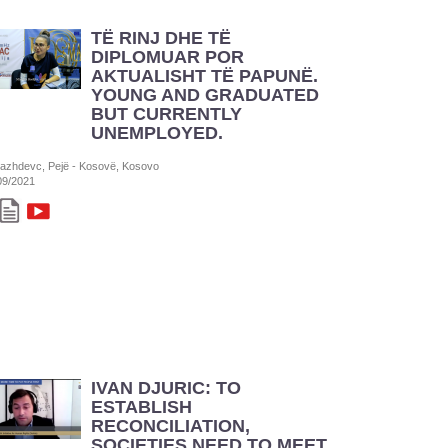
TË RINJ DHE TË
DIPLOMUAR POR
AKTUALISHT TË PAPUNË.
YOUNG AND GRADUATED
BUT CURRENTLY
UNEMPLOYED.
azhdevc, Pejë - Kosovë, Kosovo
09/2021
IVAN DJURIC: TO
ESTABLISH
RECONCILIATION,
SOCIETIES NEED TO MEET,