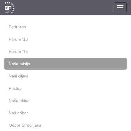
Toggl
navig
Podrijetlo
Forum '13
Forum '15
Naša misija
Naši ciljevi
Pristup
Naša ekipa
Naš odbor
Odbor Stručnjaka