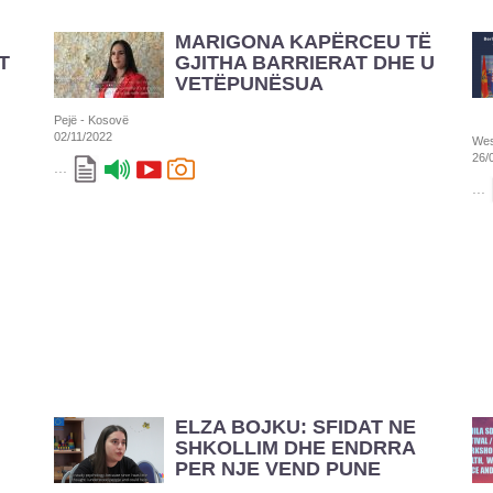
MARIGONA KAPËRCEU TË
T
GJITHA BARRIERAT DHE U
VETËPUNËSUA
Pejë - Kosovë
02/11/2022
Wes
26/
...
...
ELZA BOJKU: SFIDAT NE
SHKOLLIM DHE ENDRRA
PER NJE VEND PUNE