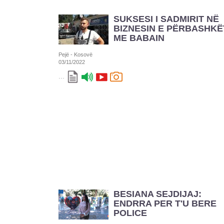
SUKSESI I SADMIRIT NË
BIZNESIN E PËRBASHKË
ME BABAIN
Pejë - Kosovë
03/11/2022
...
BESIANA SEJDIJAJ:
ENDRRA PER T'U BERE
POLICE