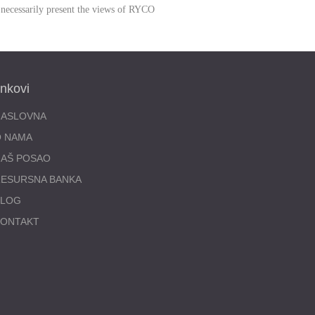
 necessarily present the views of RYCO
inkovi
NASLOVNA
O NAMA
AŠ POSAO
ESURSNA BANKA
BLOG
KONTAKT