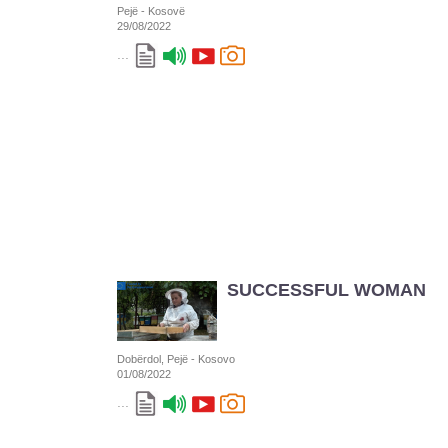
Pejë - Kosovë
29/08/2022
...
SUCCESSFUL WOMAN
Dobërdol, Pejë - Kosovo
01/08/2022
...