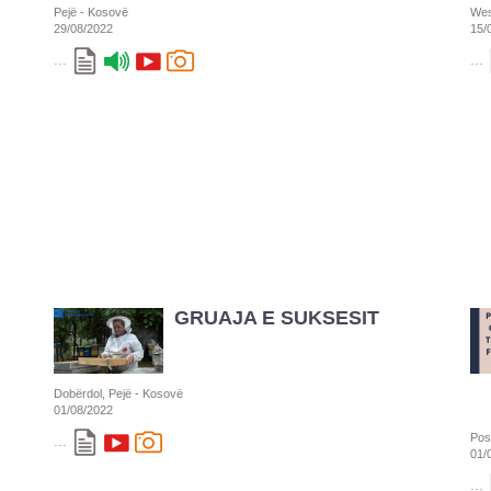
Pejë - Kosovë
Wes
29/08/2022
15/
...
...
GRUAJA E SUKSESIT
Dobërdol, Pejë - Kosovë
01/08/2022
Pos
...
01/
...