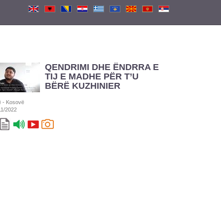
QENDRIMI DHE ËNDRRA E
TIJ E MADHE PËR T’U
BËRË KUZHINIER
ë - Kosovë
11/2022