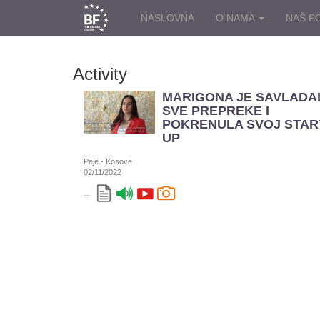
NASLOVNA
O NAMA
NAŠ P
Activity
MARIGONA JE SAVLADA
SVE PREPREKE I
POKRENULA SVOJ STAR
UP
Pejë - Kosovë
02/11/2022
...