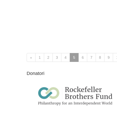
«
1
2
3
4
5
6
7
8
9
Donatori