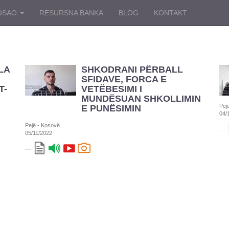
OSAO
RESURSNA BANKA
BLOG
KONTAKT
LA
SHKODRANI PËRBALL
SFIDAVE, FORCA E
T-
VETËBESIMI I
MUNDËSUAN SHKOLLIMIN
Pej
E PUNËSIMIN
04/
Pejë - Kosovë
...
05/11/2022
...