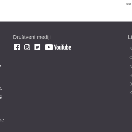
not
Društveni mediji
L
,
N
R
e.
g
ne