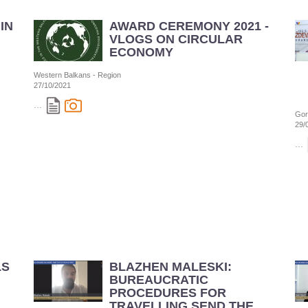
IN
AWARD CEREMONY 2021 -
VLOGS ON CIRCULAR
ECONOMY
Western Balkans - Region
27/10/2021
...
Gor
29/
...
LS
BLAZHEN MALESKI:
BUREAUCRATIC
PROCEDURES FOR
TRAVELLING SEND THE