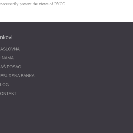
 necessarily present the views of RYCO
inkovi
NASLOVNA
O NAMA
AŠ POSAO
ESURSNA BANKA
BLOG
KONTAKT