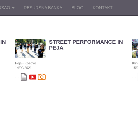
OSAO
RESURSNA BANKA
BLOG
KONTAKT
IN
STREET PERFORMANCE IN
PEJA
Peja - Kosovo
Kli
14/09/2021
15/
...
...