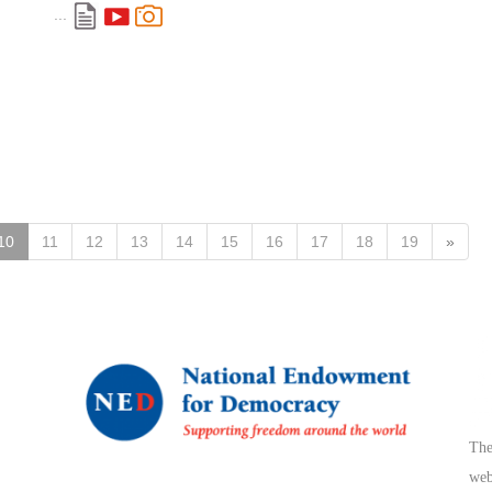
...
10
11
12
13
14
15
16
17
18
19
»
The
web