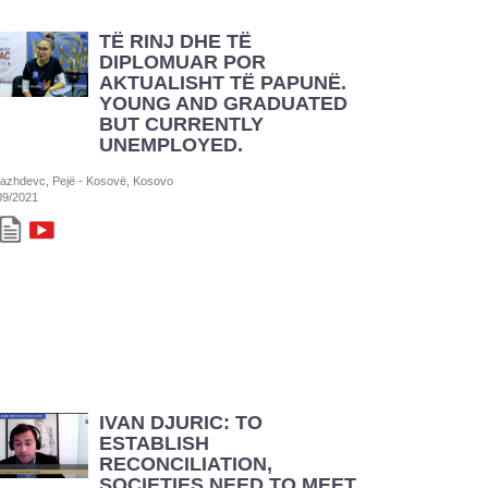
TË RINJ DHE TË
DIPLOMUAR POR
AKTUALISHT TË PAPUNË.
YOUNG AND GRADUATED
BUT CURRENTLY
UNEMPLOYED.
azhdevc, Pejë - Kosovë, Kosovo
09/2021
IVAN DJURIC: TO
ESTABLISH
RECONCILIATION,
SOCIETIES NEED TO MEET,