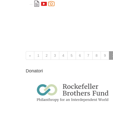
...
«
1
2
3
4
5
6
7
8
9
Donatori