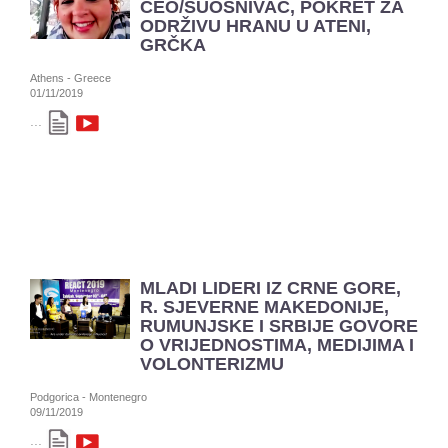
CEO/SUOSNIVAČ, POKRET ZA
ODRŽIVU HRANU U ATENI,
GRČKA
Athens - Greece
01/11/2019
...
MLADI LIDERI IZ CRNE GORE,
R. SJEVERNE MAKEDONIJE,
RUMUNJSKE I SRBIJE GOVORE
O VRIJEDNOSTIMA, MEDIJIMA I
VOLONTERIZMU
Podgorica - Montenegro
09/11/2019
...