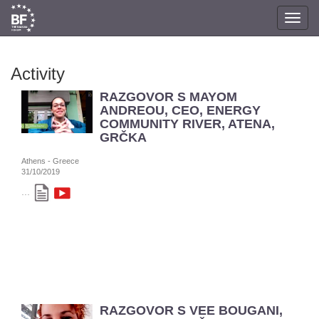
Toggl
navig
Activity
RAZGOVOR S MAYOM
ANDREOU, CEO, ENERGY
COMMUNITY RIVER, ATENA,
GRČKA
Athens - Greece
31/10/2019
...
RAZGOVOR S VEE BOUGANI,